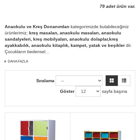
79 adet ürün var.
Anaokulu ve Kreş Donanımları
kategorimizde bulabileceğiniz
ürünlerimiz;
kreş masaları, anaokulu masaları, anaokulu
sandalyeleri, kreş mobilyaları, anaokulu dolaplar,kreş
ayakkabılık, anaokulu kitaplık, kampet, yatak ve beşikler
dir.
Çocukların bedensel...
DAHA FAZLA
Sıralama
Göster
sayfa başına
Hızlı Görünüm
Hızlı Görünüm