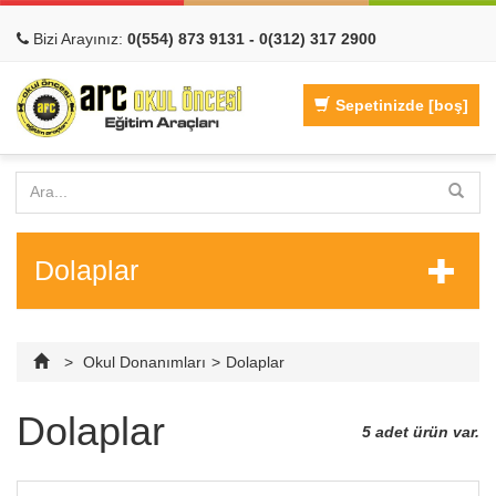
Bizi Arayınız:
0(554) 873 9131 - 0(312) 317 2900
Hızlı Görünüm
Hızlı Görünüm
Sepetinizde
[boş]
Dolaplar
>
Okul Donanımları
>
Dolaplar
Dolaplar
5 adet ürün var.