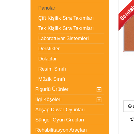
Panolar
Çift Kişilik Sıra Takımları
Tek Kişilik Sıra Takımları
Laboratuvar Sistemleri
Derslikler
Dolaplar
Resim Sınıfı
Müzik Sınıfı
Figürlü Ürünler
İlgi Köşeleri
D
Ahşap Duvar Oyunları
Sünger Oyun Grupları
Rehabilitasyon Araçları