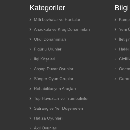
Kategoriler
Bilgi
Milli Levhalar ve Haritalar
Kampa
Anaokulu ve Kreş Donanımları
Yeni 
Okul Donanımları
İletişi
Figürlü Ürünler
Hakkı
İlgi Köşeleri
Gizlil
Ahşap Duvar Oyunları
Ödeme 
Sünger Oyun Grupları
Garan
Rehabilitasyon Araçları
Top Havuzları ve Trambolinler
Satranç ve Yer Döşemeleri
Hafıza Oyunları
Akıl Oyunları