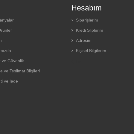
Hesabım
nyalar
Siparişlerim
Ürünler
Kredi Sliplerim
m
Adresim
mızda
Kişisel Bilgilerim
ik ve Güvenlik
Çıkış
ve Teslimat Bilgileri
ti ve İade