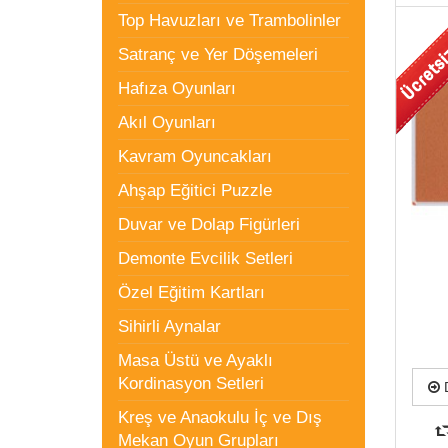
Top Havuzları ve Trambolinler
Satranç ve Yer Döşemeleri
Hafıza Oyunları
Akıl Oyunları
Kavram Oyuncakları
Ahşap Eğitici Puzzle
Duvar ve Dolap Figürleri
Demonte Evcilik Setleri
Özel Eğitim Kartları
Sihirli Aynalar
Masa Üstü ve Ayaklı
Kordinasyon Setleri
D
Kreş ve Anaokulu İç ve Dış
Mekan Oyun Grupları