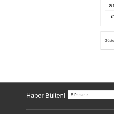
D
Göster
Haber Bülteni