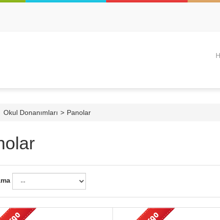
H
Okul Donanımları
>
Panolar
nolar
ama
Hızlı Görünüm
Hızlı Görünüm