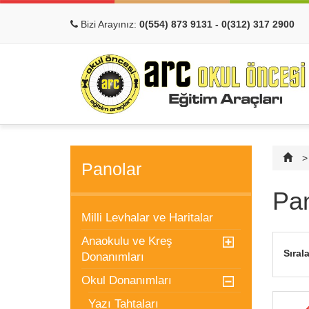
Bizi Arayınız:
0(554) 873 9131 - 0(312) 317 2900
>
Panolar
Pa
Milli Levhalar ve Haritalar
Anaokulu ve Kreş
Sıral
Donanımları
Okul Donanımları
Yazı Tahtaları