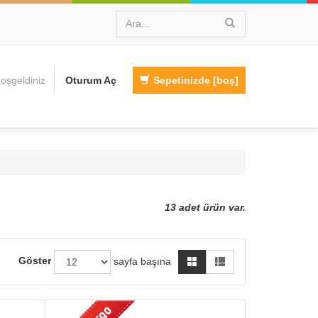
oşgeldiniz
Oturum Aç
Sepetinizde
[boş]
13 adet ürün var.
Göster
sayfa başına
Hızlı Görünüm