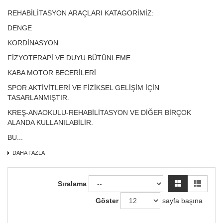
Hızlı Görünüm
Hızlı Görünüm
REHABİLİTASYON ARAÇLARI KATAGORİMİZ:
DENGE
KORDİNASYON
FİZYOTERAPİ VE DUYU BÜTÜNLEME
KABA MOTOR BECERİLERİ
SPOR AKTİVİTLERİ VE FİZİKSEL GELİŞİM İÇİN
TASARLANMIŞTIR.
KREŞ-ANAOKULU-REHABİLİTASYON VE DİĞER BİRÇOK
ALANDA KULLANILABİLİR.
BU...
DAHA FAZLA
Sıralama
Göster
sayfa başına