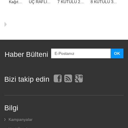
Kağıt...
ÜÇ RAFLI...
7 KUTULU 2...
8 KUTULU 3...
9 
Haber Bülteni
Bizi takip edin
Bilgi
Kampanyalar