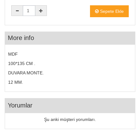
Sepete Ekle
More info
MDF
100*135 CM .
DUVARA MONTE.
12 MM.
Yorumlar
Şu anki müşteri yorumları.