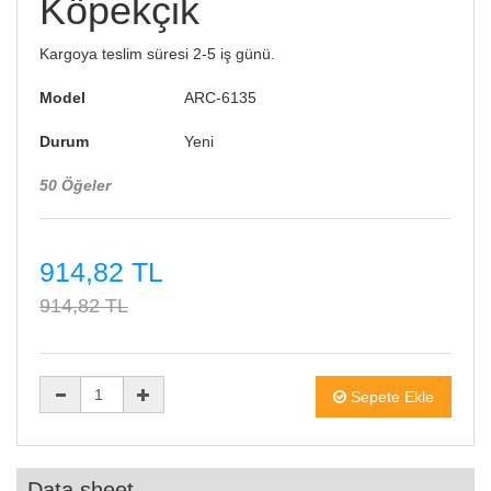
Köpekçik
Kargoya teslim süresi 2-5 iş günü.
Model
ARC-6135
Durum
Yeni
50
Öğeler
914,82 TL
914,82 TL
Sepete Ekle
Data sheet