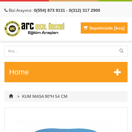
Bizi Arayınız:
0(554) 873 9131 - 0(312) 317 2900
Sepetinizde
[boş]
Home
>
KUM MASA 90*H 54 CM